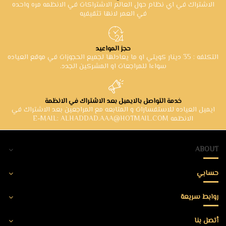
الاشتراك في اي نظام حول العالم الاشتراكات في الانظمه مره واحده
في العمر لانها تثقيفيه
حجز المواعيد
التكلفه : 35 دينار كويتي او ما يعادلها لجميع الحجوزات في موقع العياده
سواءا للمراجعات او المشركين الجدد.
خدمة التواصل بالايميل بعد الاشتراك في الانظمة
ايميل العياده للاستفسارات و المتابعه مع المراجعين بعد الاشتراك في
الانظمه E-MAIL: ALHADDAD.AAA@HOTMAIL.COM
ABOUT
حسابي
روابط سريعة
أتصل بنا