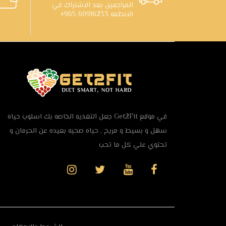
المراجعين بعد الاشتراك في
الانظمه 60916233 965+
في موقع Get2Fit جعل التغذيه الخاصه بك اسلوب حياه
سهل و بسيط و مريح , حياه صحيه بعيده عن الحرمان و
تحتوي علي كل ما تحب