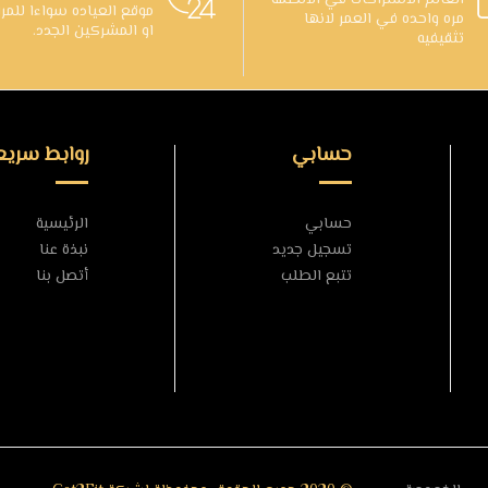
العالم الاشتراكات في الانظمه
موقع العياده سواءا للمر
مره واحده في العمر لانها
او المشركين الجدد.
تثقيفيه
حسابي
روابط سريع
حسابي
الرئيسية
تسجيل جديد
نبذة عنا
تتبع الطلب
أتصل بنا