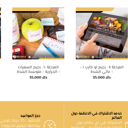
ميع الانظمة
المرحلة ١٢ : رجيم لو كارب ٢ -
 سنة
عالي الشدة -
عالي الشدة -
35.000 دك
35.000 دك
خدمه الاشتراك في الانظمة حول
حجز المواعيد
العالم
التكلفه : 35 دينار كو
الاشتراك في اي نظام حول
يعادلها لجميع الحجوزات