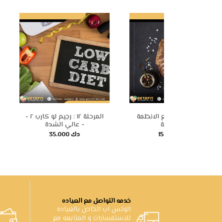
٤ : رجيم الدلع --- - مو
المرحلة ٣ : رجيم حد الدوسه ٢ -
رجيم شامل لج
عالي الشدة -
لمدة
35.000 دك
150.000 دك
خدمه التواصل مع العياده
الوتس اب الخاص بالعياده
للاستفسارات و المتابعه مع