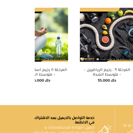
المرحلة ١١ : رجيم لو كارب ١ -
المرحلة ١٠ : رجيم السعرات
المرحلة ٩
الحرارية - متوسط الشدة -
متوسط الشدة -
35.000 دك
35.000 دك
خدمة التواصل بالايميل بعد الاشتراك
في الانظمة
يتي او ما
ايميل العياده للاستفسارات و
 في