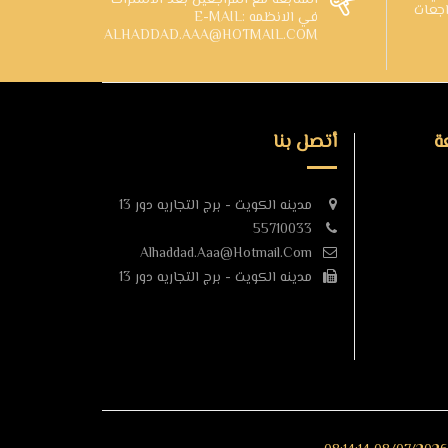
المتابعه مع المراجعين بعد الاشتراك
اجعات
في الانظمه E-MAIL:
ALHADDAD.AAA@HOTMAIL.COM
ة
أتصل بنا
مدينه الكويت - برج التجاريه دور 13
55710033
Alhaddad.aaa@hotmail.com
مدينه الكويت - برج التجاريه دور 13